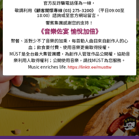
官方反詐騙電話僅為一線，
敬請利用
《顧客關懷專線 (03) 275-3200》
（平日09:00至
18:00）諮詢或至官方網站留言。
饗賓集團感謝您的支持！
《音樂佐宴 愉悅加倍》
聚餐、派對少不了音樂的加乘，每首動人曲目來自創作人的心
血；
飲食要付費、使用音樂更需取得授權。
MÜST
是全台最大集管團體，為創作人管理作品公開權，
協助音
樂利用人取得權利；公開使用音樂，請找
MÜST
為您服務。
Music enriches life.
https://linktr.ee/musttw