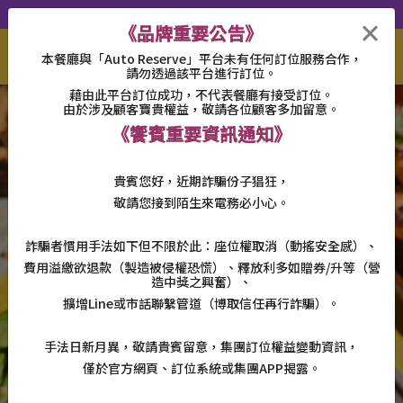
iEAT
聯絡我們
智能客服
特約商店
×
《品牌重要公告》
本餐廳與「Auto Reserve」平台未有任何訂位服務合作，
請勿透過該平台進行訂位。
藉由此平台訂位成功，不代表餐廳有接受訂位。
由於涉及顧客寶貴權益，敬請各位顧客多加留意。
《饗賓重要資訊通知》
貴賓您好，近期詐騙份子猖狂，
敬請您接到陌生來電務必小心。
詐騙者慣用手法如下但不限於此：座位權取消（動搖安全感）、
費用溢繳欲退款（製造被侵權恐慌）、釋放利多如贈券
/
升等（營
造中獎之興奮）、
擴增
Line
或市話聯繫管道（博取信任再行詐騙）。
手法日新月異，敬請貴賓留意，集團訂位權益變動資訊，
僅於官方網頁、訂位系統或集團
APP
揭露。