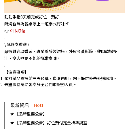
動動手指3天前完成訂位＋預訂
酥烤香氣為餐桌添上一道泰式好味🍗
👉
立即訂位
.
\
酥烤泰香雞
/
嚴選雞肉以香茅、斑蘭葉醃製烘烤，外皮金黃酥脆、雞肉軟嫩多
汁，令人欲罷不能的酥嫩泰味。
.
【注意事項】
預訂菜品需提前三天預購，僅限內用，恕不提供外帶外送服務。
未盡事宜請洽饗泰多全台門市服務人員。
最新資訊
Hot!
【品牌重要公告】
【品牌重要公告】訂位預付定金標準調整